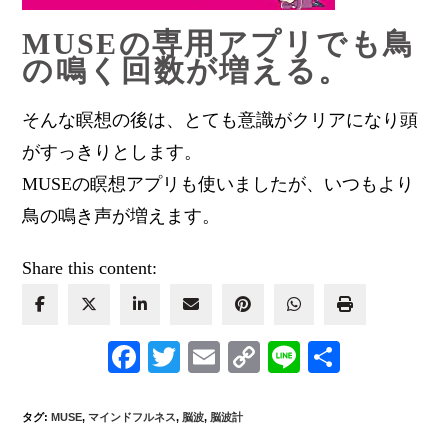
MUSEの専用アプリでも鳥
の鳴く回数が増える。
そんな瞑想の後は、とても意識がクリアになり頭
がすっきりとします。
MUSEの瞑想アプリも使いましたが、いつもより
鳥の鳴き声が増えます。
Share this content:
F
T
E
C
Li
共
a
wi
m
o
n
有
c
tt
ail
p
e
タグ
:
MUSE
,
マインドフルネス
,
脳波
,
脳波計