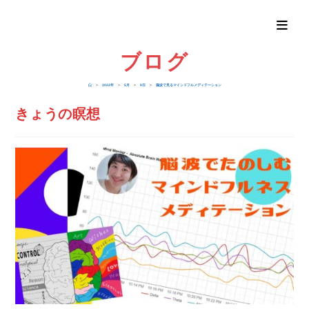
ブログ
>
2022年
>
5月
>
9日
>
脳波で見るマインドフルメディテーション
きょうの瞑想